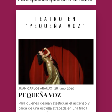
TEATRO EN
"PEQUEÑA VOZ"
JUAN CARLOS ARAUJO
| 28 junio, 2019
PEQUEÑA VOZ
Para quienes desean atestiguar el ascenso y
caída de una estrella atrapada en una frágil