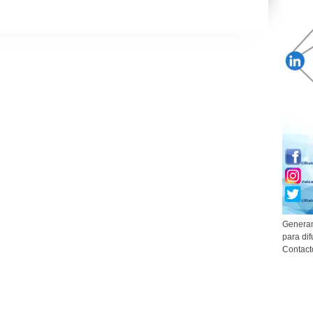
Generam
para dif
Contact