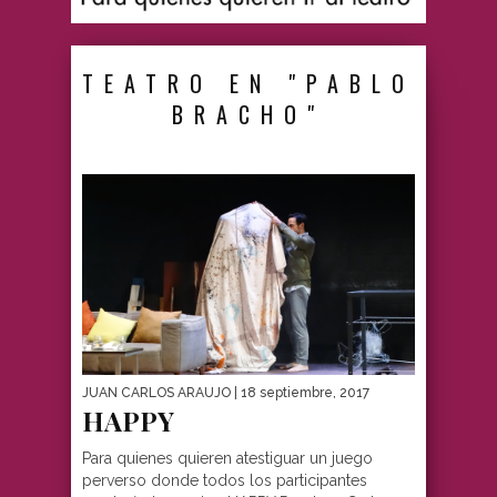
TEATRO EN "PABLO
BRACHO"
JUAN CARLOS ARAUJO
| 18 septiembre, 2017
HAPPY
Para quienes quieren atestiguar un juego
perverso donde todos los participantes