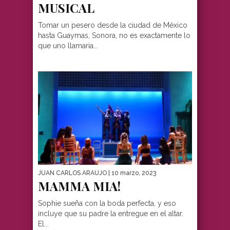
MUSICAL
Tomar un pesero desde la ciudad de México
hasta Guaymas, Sonora, no es exactamente lo
que uno llamaría...
JUAN CARLOS ARAUJO
| 10 marzo, 2023
MAMMA MIA!
Sophie sueña con la boda perfecta, y eso
incluye que su padre la entregue en el altar.
El...