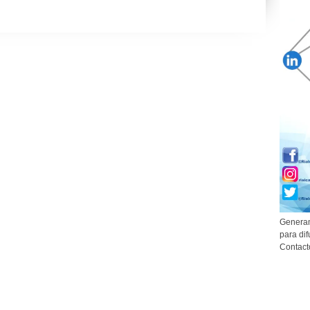
Generam
para dif
Contact