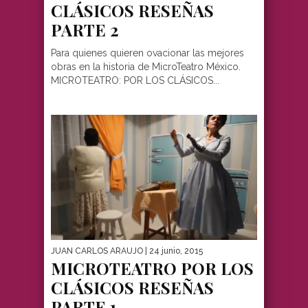
CLÁSICOS RESEÑAS
PARTE 2
Para quienes quieren ovacionar las mejores
obras en la historia de MicroTeatro México.
MICROTEATRO: POR LOS CLÁSICOS...
JUAN CARLOS ARAUJO
| 24 junio, 2015
MICROTEATRO POR LOS
CLÁSICOS RESEÑAS
PARTE 1