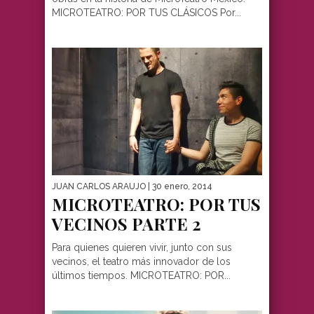
MICROTEATRO: POR TUS CLÁSICOS Por...
JUAN CARLOS ARAUJO
| 30 enero, 2014
MICROTEATRO: POR TUS
VECINOS PARTE 2
Para quienes quieren vivir, junto con sus
vecinos, el teatro más innovador de los
últimos tiempos. MICROTEATRO: POR...