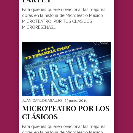
Para quienes quieren ovacionar las mejores
obras en la historia de MicroTeatro México.
MICROTEATRO: POR TUS CLÁSICOS
MICRORESEÑAS...
JUAN CARLOS ARAUJO
| 23 junio, 2015
MICROTEATRO POR LOS
CLÁSICOS
Para quienes quieren ovacionar las mejores
obras en la historia de MicroTeatro México.