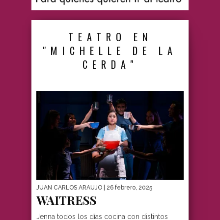
TEATRO EN
"MICHELLE DE LA
CERDA"
JUAN CARLOS ARAUJO
| 26 febrero, 2025
WAITRESS
Jenna todos los días cocina con distintos