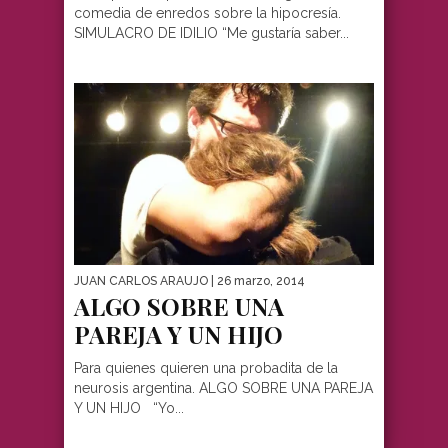
comedia de enredos sobre la hipocresía.
SIMULACRO DE IDILIO “Me gustaría saber...
JUAN CARLOS ARAUJO
| 26 marzo, 2014
ALGO SOBRE UNA
PAREJA Y UN HIJO
Para quienes quieren una probadita de la
neurosis argentina. ALGO SOBRE UNA PAREJA
Y UN HIJO “Yo...