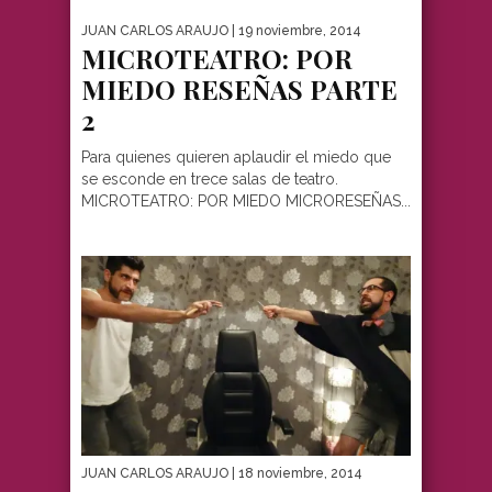
JUAN CARLOS ARAUJO
| 19 noviembre, 2014
MICROTEATRO: POR
MIEDO RESEÑAS PARTE
2
Para quienes quieren aplaudir el miedo que
se esconde en trece salas de teatro.
MICROTEATRO: POR MIEDO MICRORESEÑAS...
JUAN CARLOS ARAUJO
| 18 noviembre, 2014