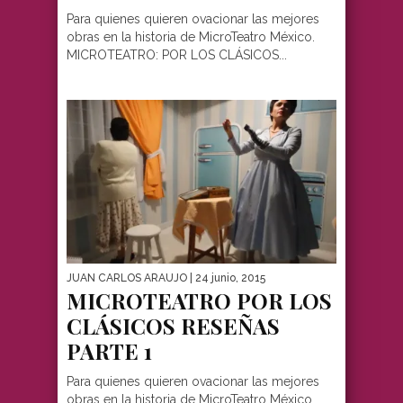
Para quienes quieren ovacionar las mejores
obras en la historia de MicroTeatro México.
MICROTEATRO: POR LOS CLÁSICOS...
JUAN CARLOS ARAUJO
| 24 junio, 2015
MICROTEATRO POR LOS
CLÁSICOS RESEÑAS
PARTE 1
Para quienes quieren ovacionar las mejores
obras en la historia de MicroTeatro México.