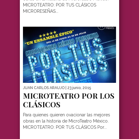
MICROTEATRO: POR TUS CLÁSICOS
MICRORESEÑAS...
JUAN CARLOS ARAUJO
| 23 junio, 2015
MICROTEATRO POR LOS
CLÁSICOS
Para quienes quieren ovacionar las mejores
obras en la historia de MicroTeatro México.
MICROTEATRO: POR TUS CLÁSICOS Por...