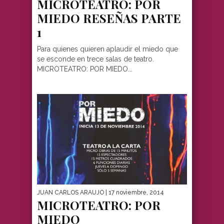
MICROTEATRO: POR
MIEDO RESEÑAS PARTE
1
Para quienes quieren aplaudir el miedo que
se esconde en trece salas de teatro.
MICROTEATRO: POR MIEDO...
JUAN CARLOS ARAUJO
| 17 noviembre, 2014
MICROTEATRO: POR
MIEDO