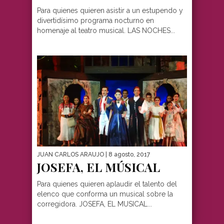
Para quienes quieren asistir a un estupendo y
divertidísimo programa nocturno en
homenaje al teatro musical. LAS NOCHES...
JUAN CARLOS ARAUJO
| 8 agosto, 2017
JOSEFA, EL MÚSICAL
Para quienes quieren aplaudir el talento del
elenco que conforma un musical sobre la
corregidora. JOSEFA, EL MUSICAL...