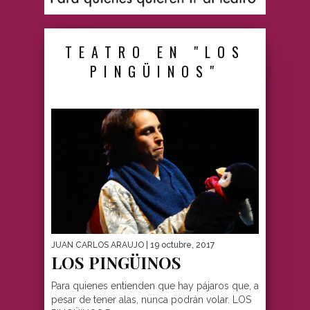
TEATRO EN "LOS
PINGÜINOS"
JUAN CARLOS ARAUJO
| 19 octubre, 2017
LOS PINGÜINOS
Para quienes entienden que hay pájaros que, a
pesar de tener alas, nunca podrán volar. LOS