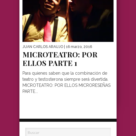
JUAN CARLOS ARAUJO
| 16 marzo, 2016
MICROTEATRO: POR
ELLOS PARTE 1
Para quienes saben que la combinación de
teatro y testosterona siempre será divertida.
MICROTEATRO: POR ELLOS MICRORESEÑAS
PARTE...