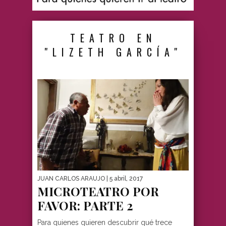
TEATRO EN
"LIZETH GARCÍA"
JUAN CARLOS ARAUJO
| 5 abril, 2017
MICROTEATRO POR
FAVOR: PARTE 2
Para quienes quieren descubrir qué trece