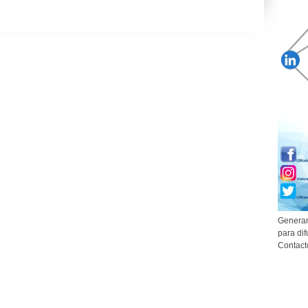
Generam
para dif
Contact