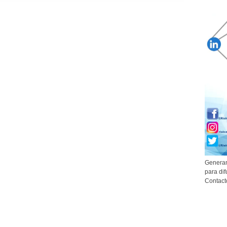
Generam
para dif
Contact