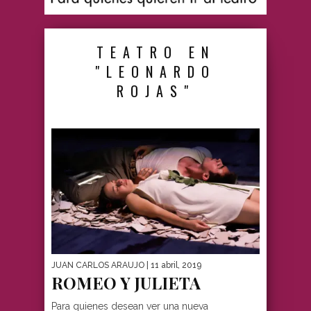
TEATRO EN
"LEONARDO
ROJAS"
JUAN CARLOS ARAUJO
| 11 abril, 2019
ROMEO Y JULIETA
Para quienes desean ver una nueva