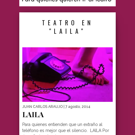
TEATRO EN
"LAILA"
JUAN CARLOS ARAUJO
| 7 agosto, 2014
LAILA
Para quienes entienden que un extraño al
teléfono es mejor que el silencio. LAILA Por