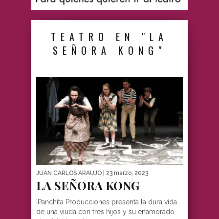
TEATRO EN "LA
SEÑORA KONG"
JUAN CARLOS ARAUJO
| 23 marzo, 2023
LA SEÑORA KONG
¡Panchita Producciones presenta la dura vida
de una viuda con tres hijos y su enamorado