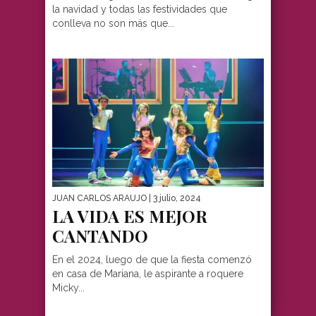
la navidad y todas las festividades que
conlleva no son más que...
JUAN CARLOS ARAUJO
| 3 julio, 2024
LA VIDA ES MEJOR
CANTANDO
En el 2024, luego de que la fiesta comenzó
en casa de Mariana, le aspirante a roquere
Micky...