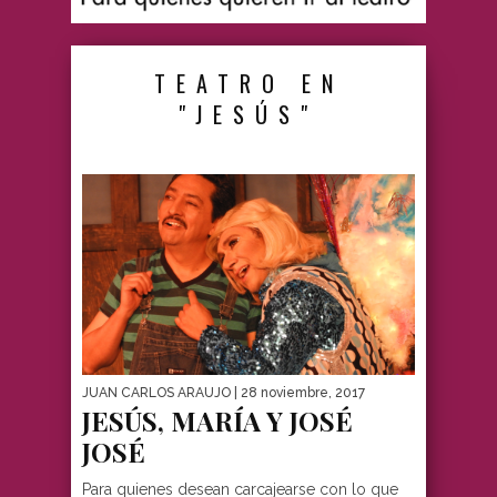
TEATRO EN
"JESÚS"
JUAN CARLOS ARAUJO
| 28 noviembre, 2017
JESÚS, MARÍA Y JOSÉ
JOSÉ
Para quienes desean carcajearse con lo que