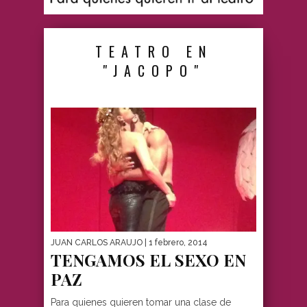
TEATRO EN
"JACOPO"
JUAN CARLOS ARAUJO
| 1 febrero, 2014
TENGAMOS EL SEXO EN
PAZ
Para quienes quieren tomar una clase de