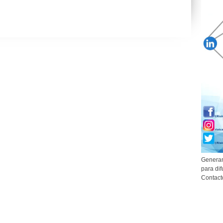
Generam
para dif
Contact