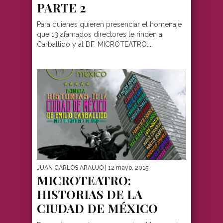
PARTE 2
Para quienes quieren presenciar el homenaje
que 13 afamados directores le rinden a
Carballido y al DF. MICROTEATRO:...
JUAN CARLOS ARAUJO
| 12 mayo, 2015
MICROTEATRO:
HISTORIAS DE LA
CIUDAD DE MÉXICO