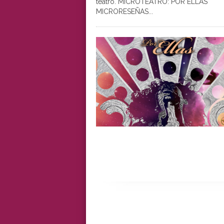
teatro. MICROTEATRO: POR ELLAS
MICRORESEÑAS...