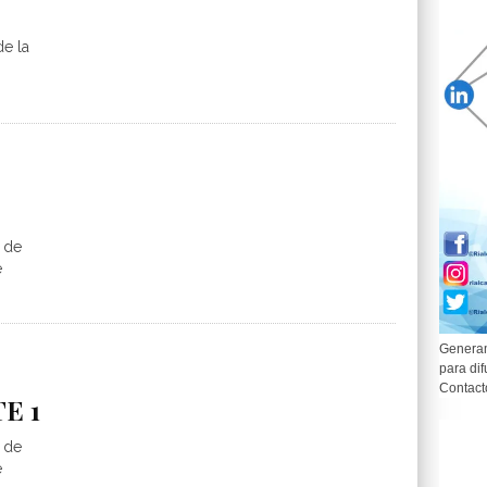
de la
 de
e
Generam
para dif
Contact
E 1
 de
e