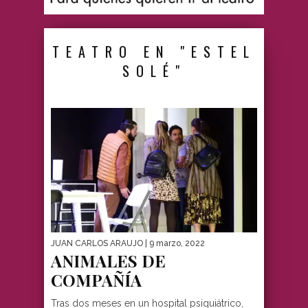
TEATRO EN "ESTEL
SOLÉ"
JUAN CARLOS ARAUJO
| 9 marzo, 2022
ANIMALES DE
COMPAÑÍA
Tras dos meses en un hospital psiquiátrico,