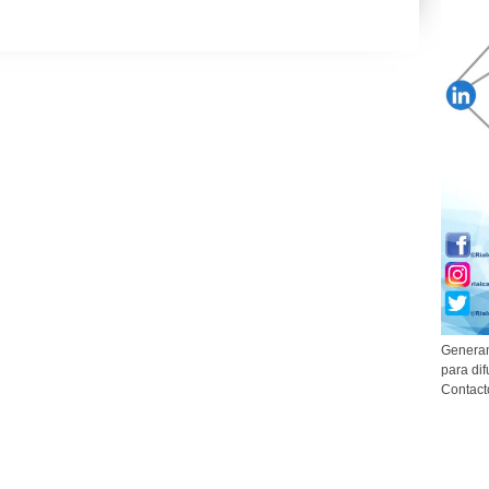
Generam
para dif
Contact