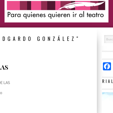
EDGARDO GONZÁLEZ"
LAS
RIA
E LAS
lo