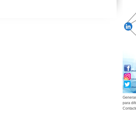
Generam
para dif
Contact