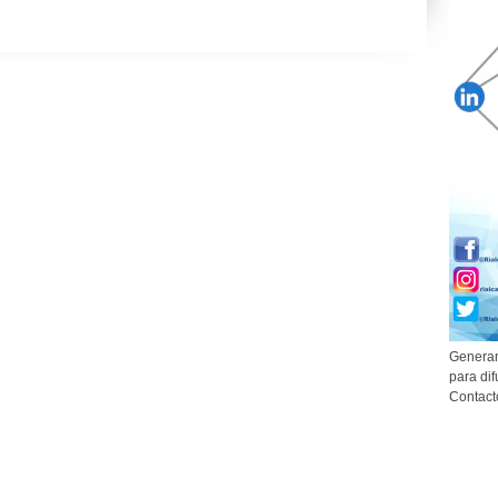
Generam
para dif
Contact