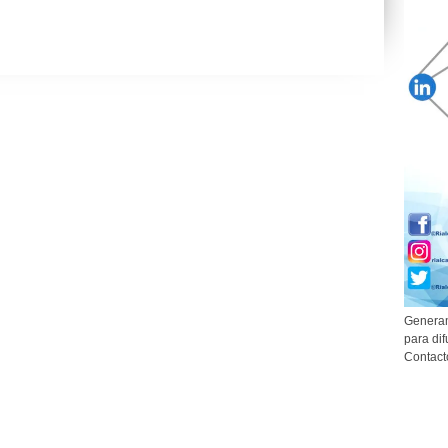
Generam
para dif
Contact