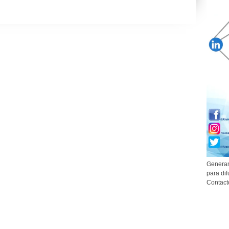
Generam
para dif
Contact