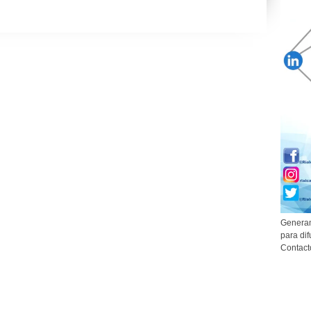
Generam
para dif
Contact