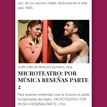
uno de los peores males destrozando a este
país. MÁS...
JUAN CARLOS ARAUJO
| 19 marzo, 2015
MICROTEATRO: POR
MÚSICA RESEÑAS PARTE
2
Para quienes entienden que la música es parte
fundamental del teatro. MICROTEATRO: POR
MÚSICA RESEÑAS PARTE 2 Por...