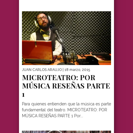
JUAN CARLOS ARAUJO
| 18 marzo, 2015
MICROTEATRO: POR
MÚSICA RESEÑAS PARTE
1
Para quienes entienden que la música es parte
fundamental del teatro. MICROTEATRO: POR
MÚSICA RESEÑAS PARTE 1 Por...