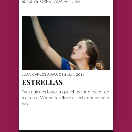
absoluta. ORESTIADA Por Juan...
JUAN CARLOS ARAUJO
| 4 abril, 2014
ESTRELLAS
Para quienes buscan que el mejor director de
teatro en México los lleve a sentir donde sólo
hay...