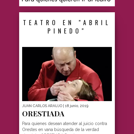
TEATRO EN "ABRIL
PINEDO"
JUAN CARLOS ARAUJO
| 18 junio, 2019
ORESTIADA
Para quienes desean atender al juicio contra
Orestes en vana búsqueda de la verdad