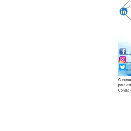
Generam
para dif
Contact