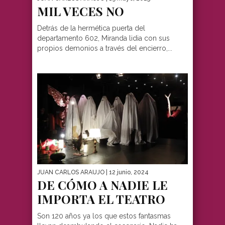
MIL VECES NO
Detrás de la hermética puerta del
departamento 602, Miranda lidia con sus
propios demonios a través del encierro,...
JUAN CARLOS ARAUJO
| 12 junio, 2024
DE CÓMO A NADIE LE
IMPORTA EL TEATRO
Son 120 años ya los que estos fantasmas