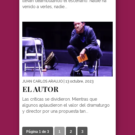
llevan deambulando el escenario. Nadie ha
venido a verles, nadie...
JUAN CARLOS ARAUJO
| 13 octubre, 2023
EL AUTOR
Las críticas se dividieron. Mientras que
algunos aplaudieron el valor del dramaturgo
y director por una propuesta tan...
Página 1 de 3
1
2
3