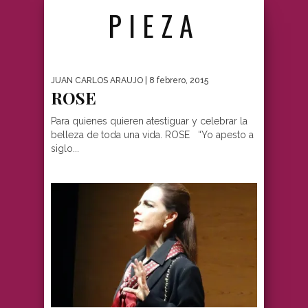
PIEZA
JUAN CARLOS ARAUJO
| 8 febrero, 2015
ROSE
Para quienes quieren atestiguar y celebrar la
belleza de toda una vida. ROSE “Yo apesto a
siglo...