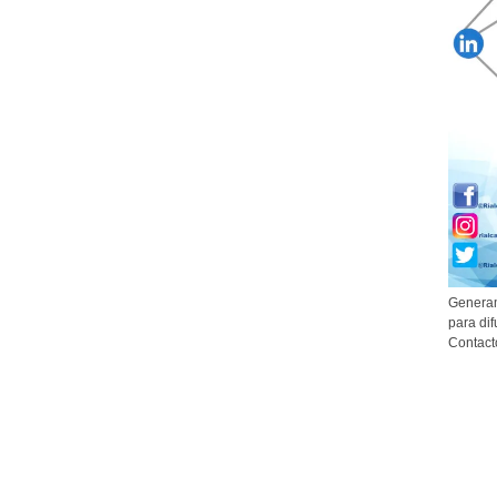
Generam
para dif
Contact